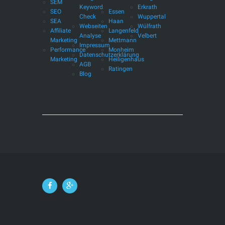
SEM
Keyword
Erkrath
SEO
Essen
Check
Wuppertal
SEA
Haan
Webseiten
Wülfrath
Affiliate
Langenfeld
Analyse
Velbert
Marketing
Mettmann
Impressum
Performance
Monheim
Datenschutzerklärung
Marketing
Heiligenhaus
AGB
Ratingen
Blog