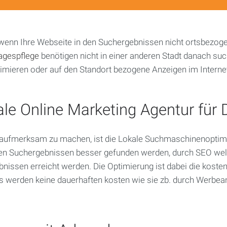
Social
Media
Marketing
wenn Ihre Webseite in den Suchergebnissen nicht ortsbezo
agespflege
benötigen nicht in einer anderen Stadt danach su
Performance
Marketing
timieren oder auf den Standort bezogene Anzeigen im Internet
le Online Marketing Agentur für 
 aufmerksam zu machen, ist die Lokale Suchmaschinenoptimi
en Suchergebnissen besser gefunden werden, durch SEO welch
issen erreicht werden. Die Optimierung ist dabei die kost
 werden keine dauerhaften kosten wie sie zb. durch Werbean