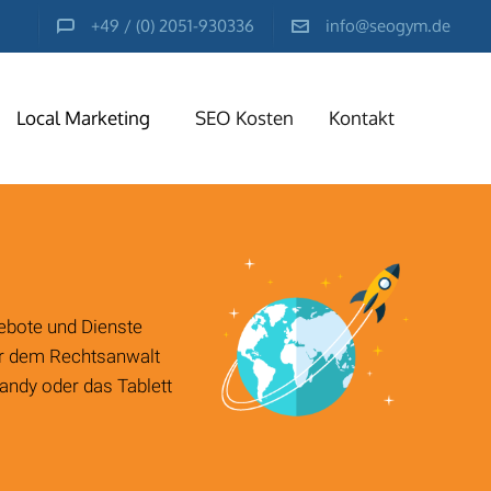
+49 / (0) 2051-930336
info@seogym.de
Local Marketing
SEO Kosten
Kontakt
ng
ung
ebote und Dienste
der dem Rechtsanwalt
andy oder das Tablett