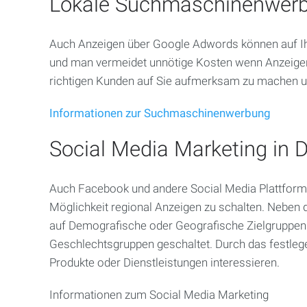
Lokale Suchmaschinenwerb
Kreis
Mettmann
Auch Anzeigen über Google Adwords können auf Ihr
Velbert
und man vermeidet unnötige Kosten wenn Anzeigen ü
richtigen Kunden auf Sie aufmerksam zu machen u
Heiligenhaus
Informationen zur Suchmaschinenwerbung
Haan
Social Media Marketing in 
Ratingen
Auch Facebook und andere Social Media Plattforme
Hilden
Möglichkeit regional Anzeigen zu schalten. Neben d
Langenfeld
auf Demografische oder Geografische Zielgruppen a
Geschlechtsgruppen geschaltet. Durch das festlege
Monheim
Produkte oder Dienstleistungen interessieren.
Wülfrath
Informationen zum Social Media Marketing