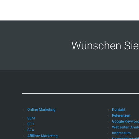
Erkrath
Leverkusen
Neuss
Wünschen Sie 
Mönchengladbach
Mühlheim
an
der
Ruhr
Oberhausen
Online Marketing
Kontakt
Referenzen
Paderborn
SEM
Google Keywor
SEO
Webseiten Anal
SEA
Remscheid
Impressum
Affiliate Marketing