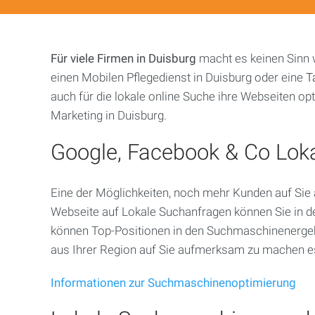
Dortmund
Duisburg
Für viele Firmen in Duisburg
macht es keinen Sinn 
Essen
einen Mobilen Pflegedienst in Duisburg oder eine
T
auch für die lokale online Suche ihre Webseiten op
Frankfurt
Marketing in Duisburg.
Gelsenkirchen
Google, Facebook & Co Loka
Bielefeld
Eine der Möglichkeiten, noch mehr Kunden auf Sie
Webseite auf Lokale Suchanfragen können Sie in d
Karlsruhe
können Top-Positionen in den Suchmaschinenergebn
aus Ihrer Region auf Sie aufmerksam zu machen es
Köln
Informationen zur Suchmaschinenoptimierung
Krefeld