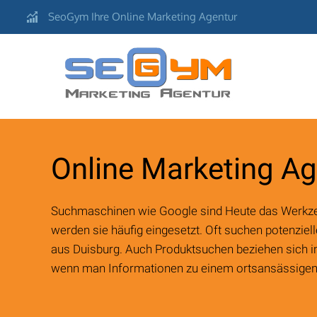
SeoGym Ihre Online Marketing Agentur
Aachen
Online Marketing Ag
Berlin
Suchmaschinen wie Google sind Heute das Werkzeug
Bonn
werden sie häufig eingesetzt. Oft suchen potenzie
aus Duisburg. Auch Produktsuchen beziehen sich im
Bochum
wenn man Informationen zu einem ortsansässigen
Düsseldorf