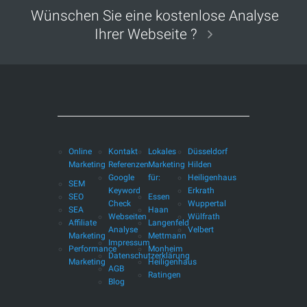
Wünschen Sie eine kostenlose Analyse
Ihrer Webseite ?
Online
Kontakt
Lokales
Düsseldorf
Marketing
Referenzen
Marketing
Hilden
Google
für:
Heiligenhaus
SEM
Keyword
Erkrath
SEO
Essen
Check
Wuppertal
SEA
Haan
Webseiten
Wülfrath
Affiliate
Langenfeld
Analyse
Velbert
Marketing
Mettmann
Impressum
Performance
Monheim
Datenschutzerklärung
Marketing
Heiligenhaus
AGB
Ratingen
Blog