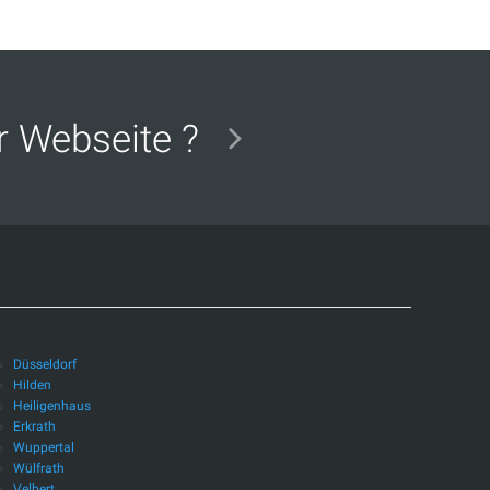
er Webseite ?
Düsseldorf
Hilden
Heiligenhaus
Erkrath
Wuppertal
Wülfrath
Velbert