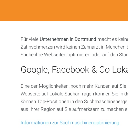
Dortmund
Duisburg
Essen
Für viele
Unternehmen in Dortmund
macht es keine
Frankfurt
Zahnschmerzen wird keinen Zahnarzt in München be
Suche ihre Webseiten optimieren oder auf den Stan
Gelsenkirchen
Google, Facebook & Co Loka
Bielefeld
Eine der Möglichkeiten, noch mehr Kunden auf Si
Karlsruhe
Webseite auf Lokale Suchanfragen können Sie in d
können Top-Positionen in den Suchmaschinenergebn
Köln
aus Ihrer Region auf Sie aufmerksam zu machen es
Krefeld
Informationen zur Suchmaschinenoptimierung