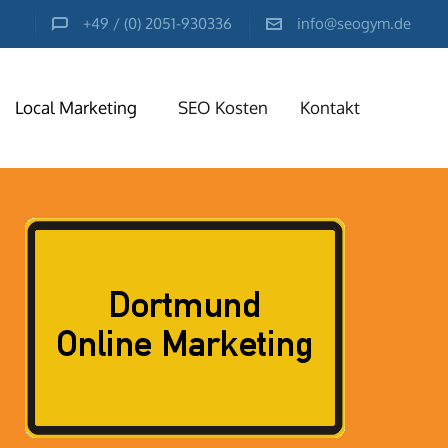
+49 / (0) 2051-930336
info@seogym.de
Local Marketing
SEO Kosten
Kontakt
ng
ung