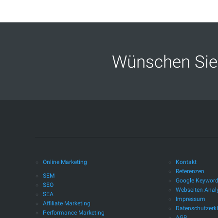
Erkrath
Leverkusen
Wünschen Sie 
Neuss
Mönchengladbach
Mühlheim
an
der
Ruhr
Oberhausen
Online Marketing
Kontakt
Referenzen
SEM
Google Keywor
Paderborn
SEO
Webseiten Anal
SEA
Impressum
Affiliate Marketing
Datenschutzerk
Remscheid
Performance Marketing
AGB