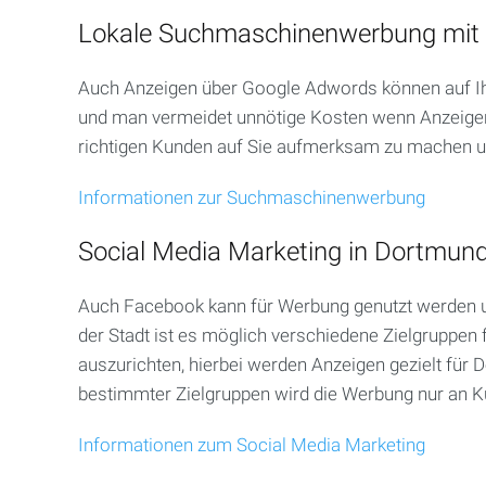
Kreis
Mettmann
Lokale Suchmaschinenwerbung mit
Velbert
Auch Anzeigen über Google Adwords können auf Ihr
und man vermeidet unnötige Kosten wenn Anzeigen 
Heiligenhaus
richtigen Kunden auf Sie aufmerksam zu machen u
Haan
Informationen zur Suchmaschinenwerbung
Ratingen
Social Media Marketing in Dortmun
Hilden
Auch Facebook kann für Werbung genutzt werden um
der Stadt ist es möglich verschiedene Zielgruppen
Langenfeld
auszurichten, hierbei werden Anzeigen gezielt für
bestimmter Zielgruppen wird die Werbung nur an Kun
Monheim
Informationen zum Social Media Marketing
Wülfrath