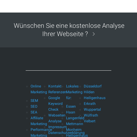
Wünschen Sie eine kostenlose Analyse
Ihrer Webseite ?
Online
Kontakt
Lokales
Düsseldorf
Marketing
Referenzen
Marketing
Hilden
Google
für:
Heiligenhaus
SEM
Keyword
Erkrath
SEO
Essen
Check
Wuppertal
SEA
Haan
Webseiten
Wülfrath
Affiliate
Langenfeld
Analyse
Velbert
Marketing
Mettmann
Impressum
Performance
Monheim
Datenschutzerklärung
Marketing
Heiligenhaus