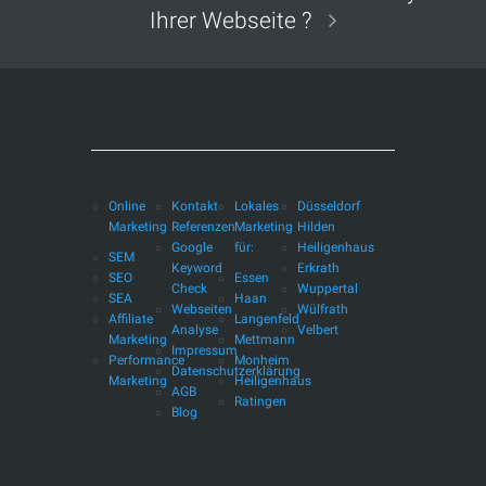
Ihrer Webseite ?
Online
Kontakt
Lokales
Düsseldorf
Marketing
Referenzen
Marketing
Hilden
Google
für:
Heiligenhaus
SEM
Keyword
Erkrath
SEO
Essen
Check
Wuppertal
SEA
Haan
Webseiten
Wülfrath
Affiliate
Langenfeld
Analyse
Velbert
Marketing
Mettmann
Impressum
Performance
Monheim
Datenschutzerklärung
Marketing
Heiligenhaus
AGB
Ratingen
Blog